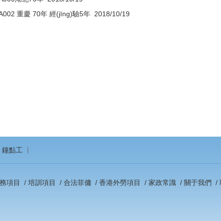
002 重慶 70年 經(jīng)驗5年
2018/10/19
鐘點工
務項目
/
培訓項目
/
合法菲傭
/
香港外勞項目
/
家政常識
/
關于我們
/