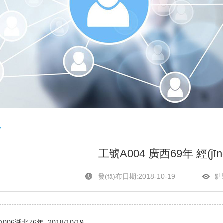
人
工號A004 廣西69年 經(jī
發(fā)布日期:2018-10-19
點
A006湖北76年
2018/10/19