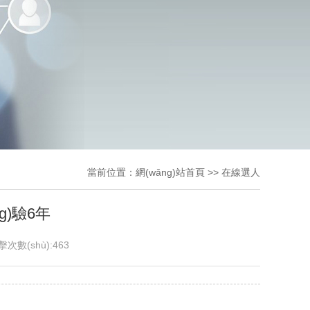
當前位置：
網(wǎng)站首頁
>>
在線選人
ng)驗6年
擊次數(shù):
463