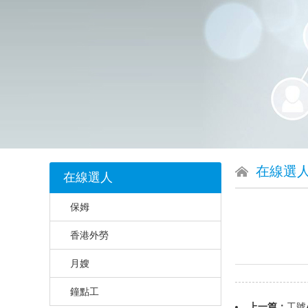
在線選
在線選人
保姆
香港外勞
月嫂
鐘點工
上一篇：
工號