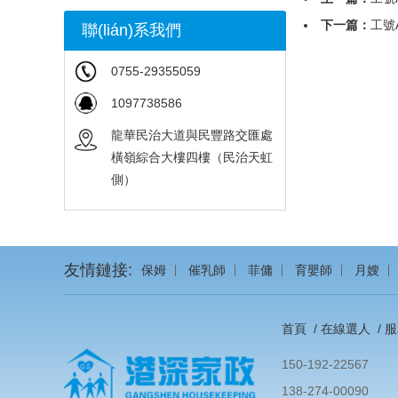
下一篇：
工號A
聯(lián)系我們
0755-29355059
1097738586
龍華民治大道與民豐路交匯處
橫嶺綜合大樓四樓（民治天虹
側）
友情鏈接:
保姆
催乳師
菲傭
育嬰師
月嫂
首頁
/
在線選人
/
服
150-192-22567
138-274-00090