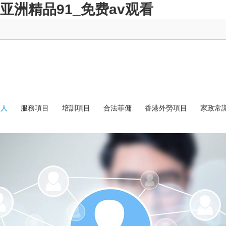
亚洲精品91_免费av观看
選人
服務項目
培訓項目
合法菲傭
香港外勞項目
家政常